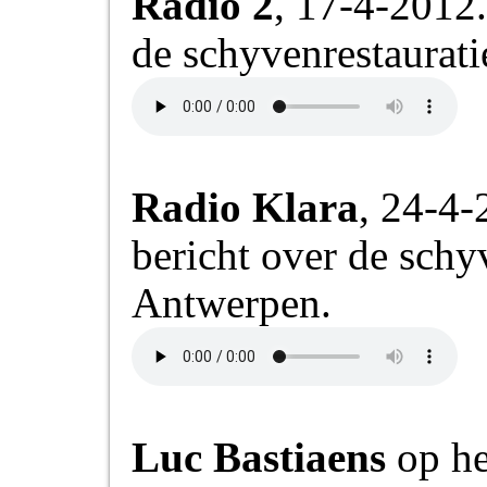
Radio 2
, 17-4-2012
PELS-
ORGEL
VAN
de schyvenrestaurati
DE
HEILIGKRUIS
IN
LEBBEKE
(1994)
Beluister
de
geluidsfragmenten...
Radio Klara
, 24-4
bericht over de schy
Antwerpen.
Luc Bastiaens
op he